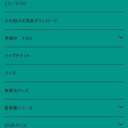
ＣＤ／ＤＶＤ
その他LIVE音源ダウンロード
準備中 その１
グッズ
ライブチケット
Ｔシャツ
2026年YAMAKINGSONGS
グッズ
巾着大
後援会グッズ
巾着小
曼荼羅シリーズ
エコバック
シール
2026グッズ