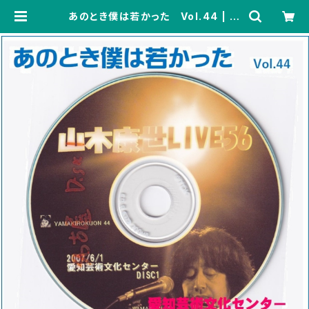
あのとき僕は若かった Vol.44 | 山
木康世 GOODS-SALES