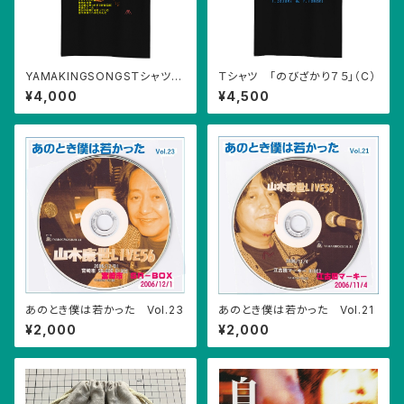
YAMAKINGSONGSＴシャツ
Ｔシャツ 「のびざかり７５」（C）
B
¥4,000
¥4,500
あのとき僕は若かった Vol.23
あのとき僕は若かった Vol.21
¥2,000
¥2,000