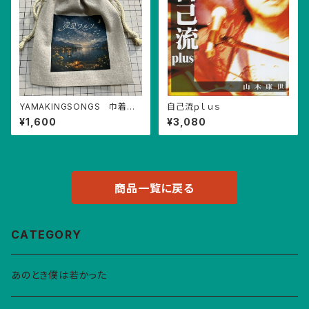
YAMAKINGSONGS 巾着
自己流ｐｌｕｓ
大
¥1,600
¥3,080
商品一覧に戻る
CATEGORY
あのとき僕は若かった