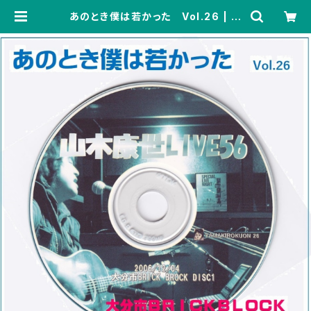
あのとき僕は若かった Vol.26 | 山
木康世 GOODS-SALES