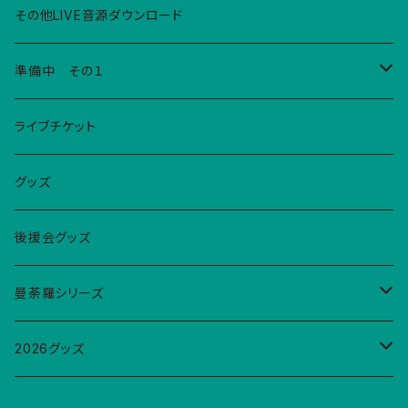
その他LIVE音源ダウンロード
準備中 その１
グッズ
ライブチケット
Ｔシャツ
2026年YAMAKINGSONGS
グッズ
巾着大
後援会グッズ
巾着小
曼荼羅シリーズ
エコバック
シール
2026グッズ
缶マグネット
巾着