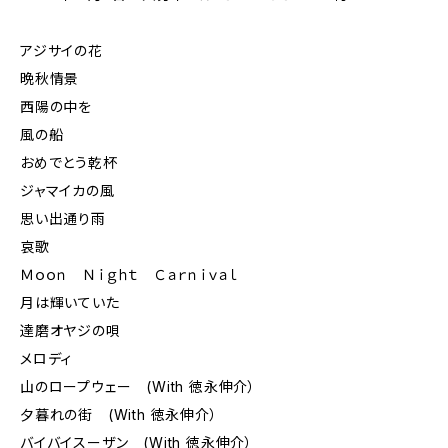
アジサイの花
晩秋情景
西陽の中を
風の船
おめでとう乾杯
ジャマイカの風
思い出通り雨
哀歌
Ｍｏｏｎ Ｎｉｇｈｔ Ｃａｒｎｉｖａｌ
月は輝いていた
達磨オヤジの唄
メロディ
山のロープウェー (With 徳永伸介）
夕暮れの街 (With 徳永伸介）
バイバイスーザン (With 徳永伸介）