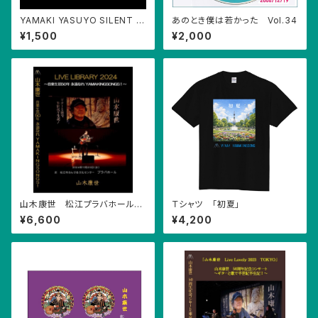
YAMAKI YASUYO SILENT C
あのとき僕は若かった Vol.34
HRISTMAS PCダウンロード
¥1,500
¥2,000
山木康世 松江プラバホールＤ
Ｔシャツ 「初夏」
ＶＤ
¥6,600
¥4,200