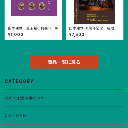
山木康世 曼荼羅ご利益シール
山木康世50周年記念 新宿文
化センターＤＶＤ
¥1,000
¥7,500
商品一覧に戻る
CATEGORY
あのとき僕は若かった
ＣＤ／ＤＶＤ